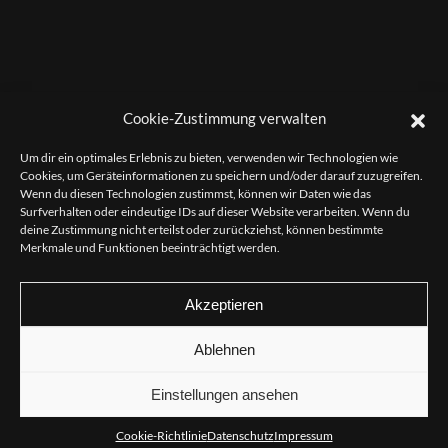
Cookie-Zustimmung verwalten
Um dir ein optimales Erlebnis zu bieten, verwenden wir Technologien wie
Cookies, um Geräteinformationen zu speichern und/oder darauf zuzugreifen.
Wenn du diesen Technologien zustimmst, können wir Daten wie das
Surfverhalten oder eindeutige IDs auf dieser Website verarbeiten. Wenn du
deine Zustimmung nicht erteilst oder zurückziehst, können bestimmte
Merkmale und Funktionen beeinträchtigt werden.
Akzeptieren
Ablehnen
datenschutz
impressum
Einstellungen ansehen
01520 6677888
info@nakuo-design.de
Cookie-Richtlinie
Datenschutz
Impressum
Koppenstraße 80 | 10243 Berlin